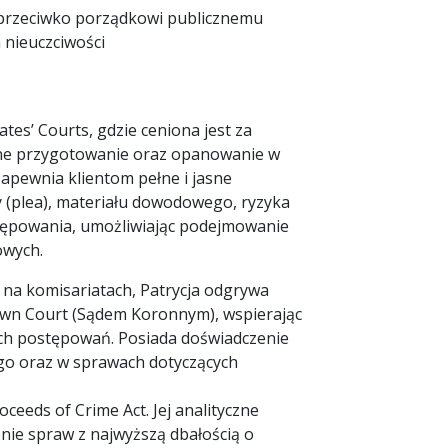
 przeciwko porządkowi publicznemu
 nieuczciwości
tes’ Courts, gdzie ceniona jest za
tne przygotowanie oraz opanowanie w
apewnia klientom pełne i jasne
y (plea), materiału dowodowego, ryzyka
stępowania, umożliwiając podejmowanie
owych.
i na komisariatach, Patrycja odgrywa
own Court (Sądem Koronnym), wspierając
h postępowań. Posiada doświadczenie
go oraz w sprawach dotyczących
eds of Crime Act. Jej analityczne
nie spraw z najwyższą dbałością o