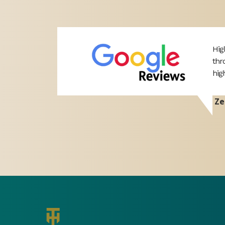
professional
Hig
port. Hope
thr
hig
Ze