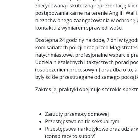
zdecydowaną i skuteczną reprezentację kli
postępowania karne na terenie Anglii i Walii.
niezachwianego zaangażowania w ochronę p
kontaktu z wymiarem sprawiedliwości.
Dostępna 24 godziny na dobę, 7 dni w tygodn
komisariatach policji oraz przed Magistrate
natychmiastowe, profesjonalne wsparcie p
Udziela niezależnych i taktycznych porad po
(ostrzeżeniem procesowym) oraz dba o to, a
były ściśle przestrzegane od samego począ
Zakres jej praktyki obejmuje szerokie spekt
Zarzuty przemocy domowej
Przestępstwa na tle seksualnym
Przestępstwa narkotykowe oraz udział
(conspiracy to supply)