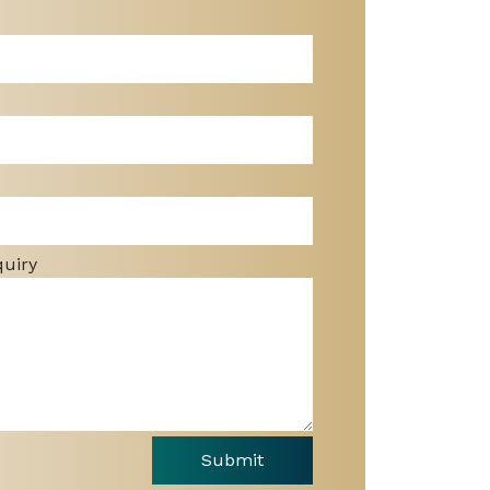
quiry
Submit