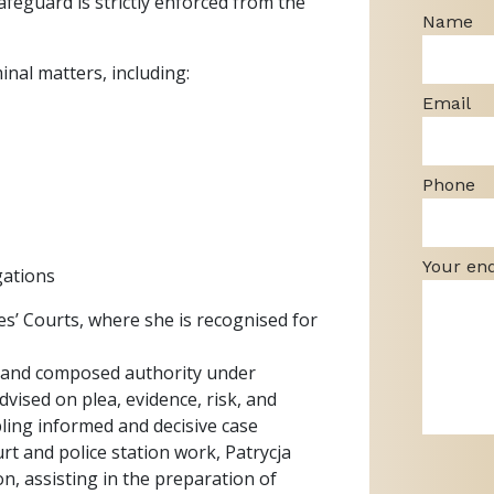
feguard is strictly enforced from the
Name
inal matters, including:
Email
Phone
Your en
gations
s’ Courts, where she is recognised for
, and composed authority under
dvised on plea, evidence, risk, and
ling informed and decisive case
rt and police station work, Patrycja
on, assisting in the preparation of