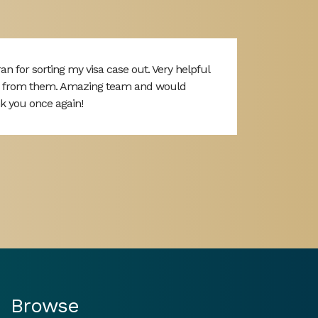
 for sorting my visa case out. Very helpful
ved from them. Amazing team and would
k you once again!
Browse